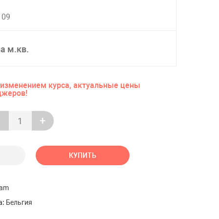
SPC ALTA STEP
109
Увеличить
SPC Adelar
+ ЕЩЕ
13
за м.кв.
Штучный паркет
Штучный паркет Смолевичи
м изменением курса, актуальные цены
джеров!
+
Террасная доска
Unodeck Rusdecking
КУПИТЬ
Террасная доска из ДПК CM
Decking
lam
Продукция из ДПК Faynag
Террасная доска ДПК FloorDrev
а:
Бельгия
Террасная доска МПК