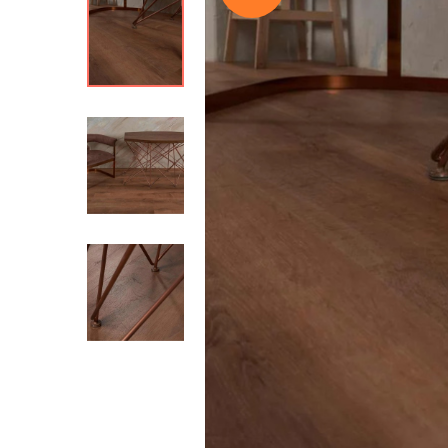
Ter Hurne (Германия
Hajnowka (Польша)
+ ЕЩЕ
8
MSPC-ламинат
MSPC ламинат Stone
MSPC ламинат Stone
MSPC ламинат Stone
Виниловые пол
Aquafloor (Бельгия)
Vinilam (Бельгия)
Ter Hurne (Германия
Friends by Ter Hurne
Avatara Ter Hurne
Fine Flex (Россия)