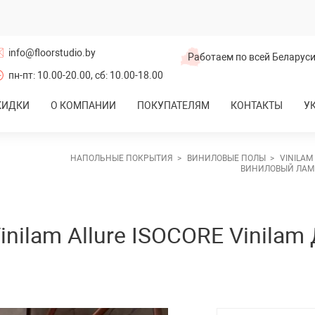
info@floorstudio.by
Работаем по всей Беларус
пн-пт: 10.00-20.00, сб: 10.00-18.00
КИДКИ
О КОМПАНИИ
ПОКУПАТЕЛЯМ
КОНТАКТЫ
У
Ламинат
НАПОЛЬНЫЕ ПОКРЫТИЯ
ВИНИЛОВЫЕ ПОЛЫ
VINILAM
ВИНИЛОВЫЙ ЛАМИН
rwood
Ter Hurne (Германия)
ochanelli
Kronotex (Германия)
молевичи
Ламинат Lamiwood
CBM (Китай)
nilam Allure ISOCORE Vinilam
 Aqua Wood
Ламинат Floorfort
бия)
Joss Beaumont (Россия)
Haro (Германия)
al Parket
Wineo (Германия)