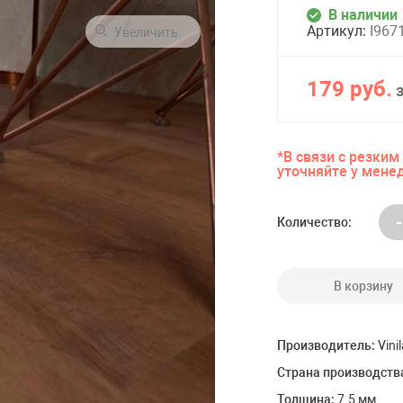
)
Alpine Floor (Южная Корея)
В наличии
Classen (Германия)
Артикул:
I967
Увеличить
+ ЕЩЕ
11
179 руб.
Керамогранит
 Floor Елочка
Керамогранит Eurotile Ceramica
*В связи с резки
уточняйте у мене
 Floor Плитка
Керамогранит Estima
 Floor Палуба
-
Количество:
ы
Кварцвиниловая плитка
FineFloor Tanto DryBack (Россия)
В корзину
Made In Belgium (Бельгия)
)
FineFloor (Бельгия)
Производитель:
Vini
 (Германия)
Alpine Floor (Южная Корея)
Страна производств
Кварцвиниловая плитка Falquon
Кварцвиниловая плитка Damy
Толщина:
7.5 мм