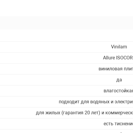
атор
а
Vinilam
кета
Allure ISOCOR
виниловая пли
адских
да
влагостойка
подходит для водяных и электри
для жилых (гарантия 20 лет) и коммерческ
есть тиснени