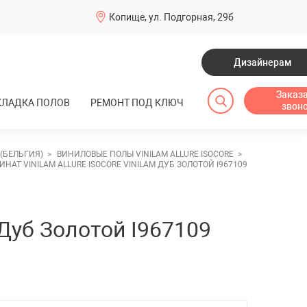
Копище, ул. Подгорная, 29б
и
Дизайнерам
Заказ
КЛАДКА ПОЛОВ
РЕМОНТ ПОД КЛЮЧ
звон
SPC-ламинат
 (БЕЛЬГИЯ)
ВИНИЛОВЫЕ ПОЛЫ VINILAM ALLURE ISOCORE
АТ VINILAM ALLURE ISOCORE VINILAM ДУБ ЗОЛОТОЙ I967109
SPC-ламинат Steinholz
SPC My Step
SPC-ламинат Damy Floor
SPC Alpine Floor
 Дуб Золотой I967109
SPC-ламинат Republic
Виниловые полы SPC CityMode
Floor Parkett
CityMode Floor ScandiWood
SPC Fargo