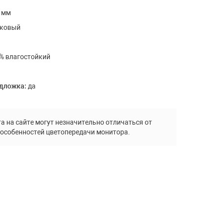
Террасная доска ДПК Deckart
5 мм
Террасная доска ДПК Bergia
ковый
% влагостойкий
одложка:
да
Пробковое покрытие
Пробковые полы Viva Cork
а на сайте могут незначительно отличаться от
 особенностей цветопередачи монитора.
Печи и камины
Электрокамины
Биокамины Kratki
Порталы к электрокаминам