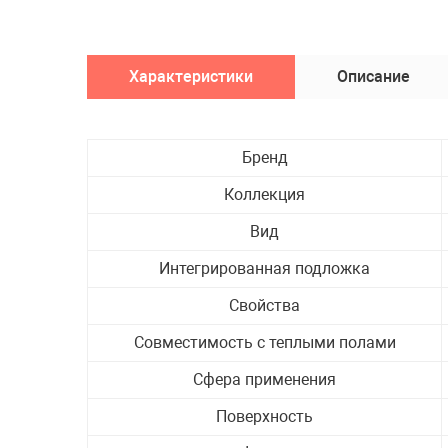
Подготовка пола
Молдинг
Карниз
Характеристики
Описание
Пробковый компенс
Лак для паркета
Паркетная грунтовк
Бренд
Шпатлёвка для пар
Коллекция
+ ЕЩЕ
3
Вид
Ликвидация скл
Интегрированная подложка
остатков
Свойства
Совместимость с теплыми полами
Сфера применения
Поверхность