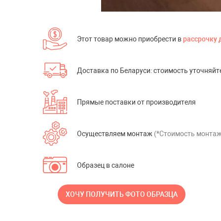
Wineo (Германия)
BerryAlloc (Бельгия)
Tarkett (Россия)
Этот товар можно приобрести в
рассрочку 
Виниловые полы Fort
+ ЕЩЕ
2
Доставка по Беларуси: стоимость уточняйт
Столы из массив
эпоксидной смо
Прямые поставки от производителя
Столы из слэба
Осуществляем монтаж
(*Стоимость монтаж
Образец в салоне
Сопутствующие 
Клей
ХОЧУ ПОЛУЧИТЬ ФОТО ОБРАЗЦА
Подложка для пола
Плинтус