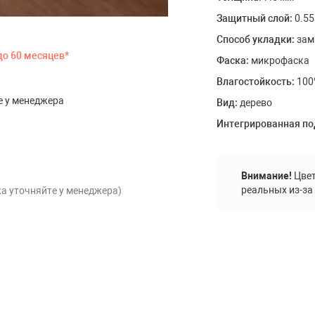
Floor
Защитный слой:
0.5
Способ укладки:
зам
до 60 месяцев*
Фаска:
микрофаска
e (IVC)
Влагостойкость:
100
е у менеджера
Вид:
дерево
Интегрированная п
а и
Спортивное покрытие
лы
Резиновые покрытия
Искусственная трава
Внимание!
Цвет
Оборудование для спортивных/
реальных из-за
а уточняйте у менеджера)
воркаут площадок
товары
Двери скрытого монтажа