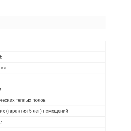
Грили
E
тка
я
ческих теплых полов
их (гарантия 5 лет) помещений
е