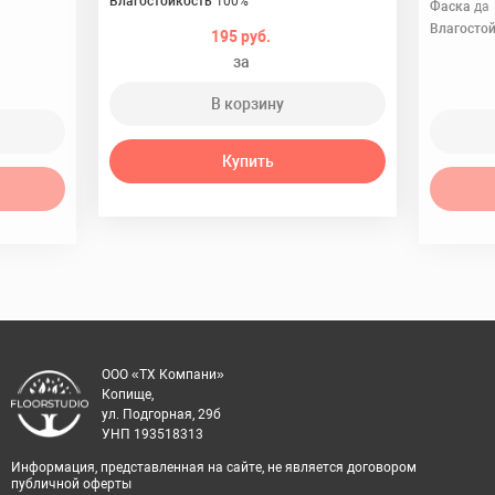
Влагостойкость
100%
Фаска
да
Влагосто
195 руб.
за
В корзину
Купить
ООО «ТХ Компани»
Копище,
ул. Подгорная, 29б
УНП 193518313
Информация, представленная на сайте, не является договором
публичной оферты