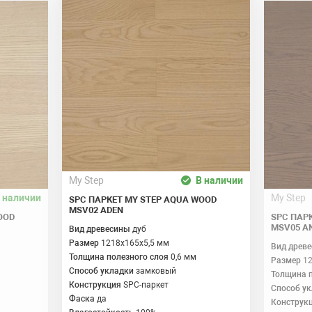
My Step
В наличии
 наличии
My Step
SPC ПАРКЕТ MY STEP AQUA WOOD
MSV02 ADEN
OOD
SPC ПАР
MSV05 A
Вид древесины
дуб
Размер
1218x165x5,5 мм
Вид древ
Толщина полезного слоя
0,6 мм
Размер
1
Способ укладки
замковый
Толщина 
Конструкция
SPC-паркет
Способ у
Фаска
да
Конструк