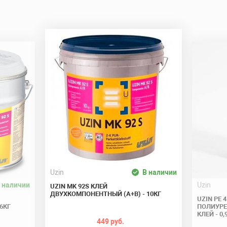
Отправить
Uzin
В наличии
 наличии
Uzin
UZIN MK 92S КЛЕЙ
ДВУХКОМПОНЕНТНЫЙ (A+B) - 10КГ
UZIN PE 4
6КГ
ПОЛИУРЕ
КЛЕЙ - 0,
449 руб.