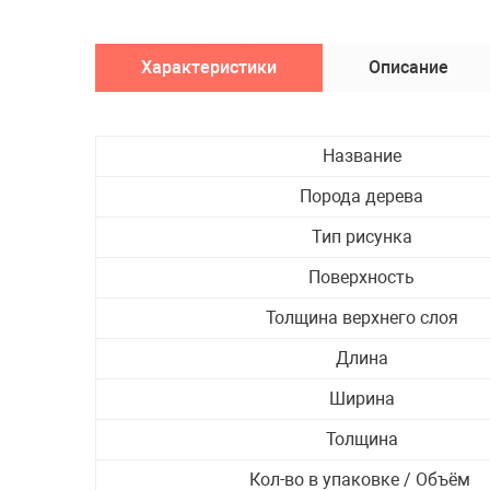
Подготовка пола
Молдинг
Характеристики
Описание
Карниз
Пробковый компенс
Лак для паркета
Название
Паркетная грунтовк
Шпатлёвка для пар
Порода дерева
+ ЕЩЕ
3
Тип рисунка
Ликвидация скл
Поверхность
остатков
Толщина верхнего слоя
Длина
Ширина
Толщина
Кол-во в упаковке / Объём