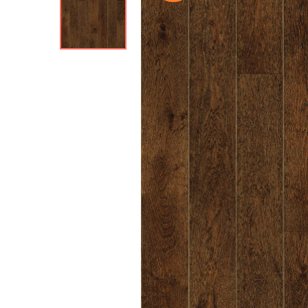
Ter Hurne (Германия
Hajnowka (Польша)
+ ЕЩЕ
8
MSPC-ламинат
MSPC ламинат Stone
MSPC ламинат Stone
MSPC ламинат Stone
Виниловые пол
Aquafloor (Бельгия)
Vinilam (Бельгия)
Ter Hurne (Германия
Friends by Ter Hurne
Avatara Ter Hurne
Fine Flex (Россия)