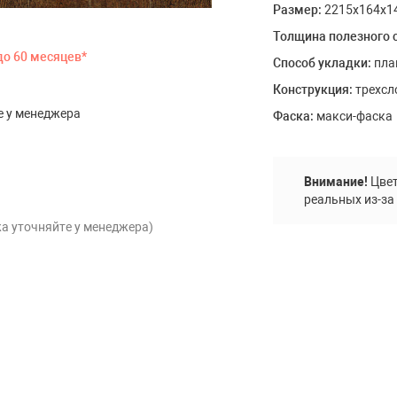
Размер:
2215х164х1
Floor
Толщина полезного 
до 60 месяцев*
Способ укладки:
пла
e (IVC)
Конструкция:
трехсл
е у менеджера
Фаска:
макси-фаска
а и
Спортивное покрытие
лы
Внимание!
Цвет
Резиновые покрытия
реальных из-за
Искусственная трава
а уточняйте у менеджера)
Оборудование для спортивных/
воркаут площадок
товары
Двери скрытого монтажа