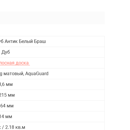
Грили
Дуб Антик Белый Браш
Дуб
лосная доска
ng матовый, AquaGuard
3,6 мм
215 мм
164 мм
14 мм
 / 2.18 кв.м