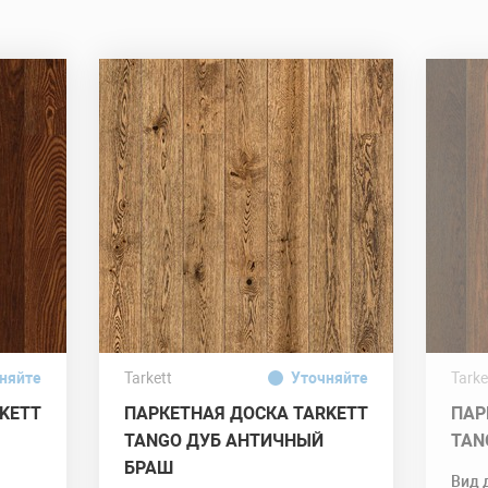
няйте
Tarkett
Уточняйте
Tarke
KETT
ПАРКЕТНАЯ ДОСКА TARKETT
ПАР
TANGO ДУБ АНТИЧНЫЙ
TAN
БРАШ
Вид 