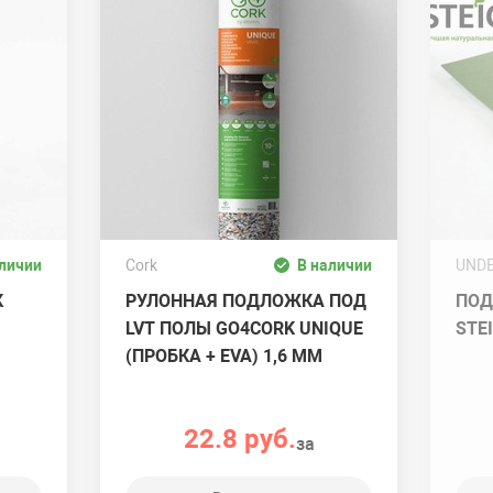
аличии
Cork
В наличии
UND
К
РУЛОННАЯ ПОДЛОЖКА ПОД
ПОД
LVT ПОЛЫ GO4CORK UNIQUE
STE
(ПРОБКА + EVA) 1,6 ММ
22.8 руб.
за