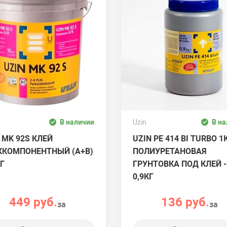
В наличии
Uzin
В н
Отправить
 MK 92S КЛЕЙ
UZIN PE 414 BI TURBO 1
ХКОМПОНЕНТНЫЙ (A+B)
ПОЛИУРЕТАНОВАЯ
КГ
ГРУНТОВКА ПОД КЛЕЙ -
0,9КГ
449 руб.
136 руб.
за
за