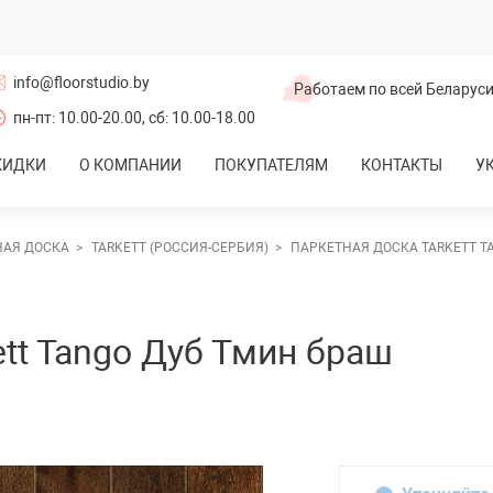
info@floorstudio.by
Работаем по всей Беларус
пн-пт: 10.00-20.00, сб: 10.00-18.00
КИДКИ
О КОМПАНИИ
ПОКУПАТЕЛЯМ
КОНТАКТЫ
У
Ламинат
НАЯ ДОСКА
TARKETT (РОССИЯ-СЕРБИЯ)
ПАРКЕТНАЯ ДОСКА TARKETT T
rwood
Ter Hurne (Германия)
ochanelli
Kronotex (Германия)
молевичи
Ламинат Lamiwood
ett Tango Дуб Тмин браш
CBM (Китай)
 Aqua Wood
Ламинат Floorfort
бия)
Joss Beaumont (Россия)
Haro (Германия)
al Parket
Wineo (Германия)