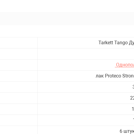
атор
Tarkett Tango 
а
кета
Однопо
адских
лак Proteco Stro
2
6 штук