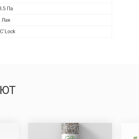
3.5 Па
Лак
С`Lock
АЮТ