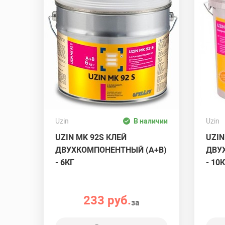
Uzin
В наличии
Uzin
UZIN MK 92S КЛЕЙ
UZIN
ДВУХКОМПОНЕНТНЫЙ (A+B)
ДВУ
- 6КГ
- 10
233 руб.
за