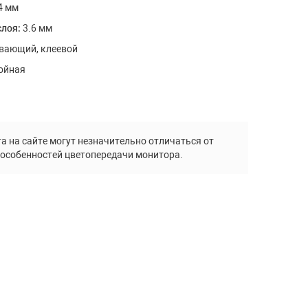
4 мм
Террасная доска ДПК Deckart
слоя:
3.6 мм
Террасная доска ДПК Bergia
вающий, клеевой
ойная
Пробковое покрытие
а на сайте могут незначительно отличаться от
Пробковые полы Viva Cork
 особенностей цветопередачи монитора.
Печи и камины
Электрокамины
Биокамины Kratki
Порталы к электрокаминам