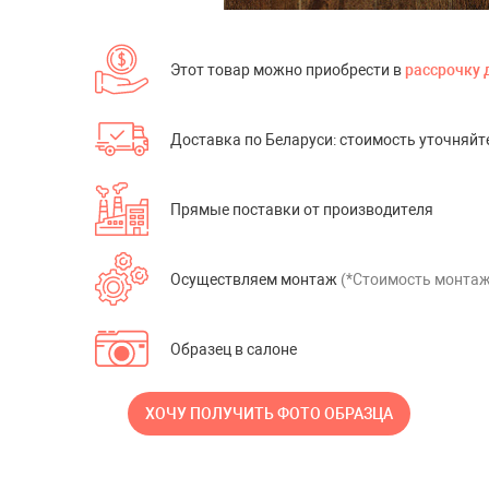
Wineo (Германия)
BerryAlloc (Бельгия)
Этот товар можно приобрести в
рассрочку 
Tarkett (Россия)
Виниловые полы Fort
+ ЕЩЕ
2
Доставка по Беларуси: стоимость уточняйт
Столы из массив
Прямые поставки от производителя
эпоксидной смо
Столы из слэба
Осуществляем монтаж
(*Стоимость монтаж
Образец в салоне
Сопутствующие 
ХОЧУ ПОЛУЧИТЬ ФОТО ОБРАЗЦА
Клей
Подложка для пола
Плинтус