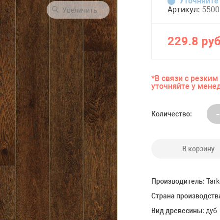
Уточняйте
)
Alpine Floor (Южная Корея)
Артикул:
5500
Увеличить
Classen (Германия)
+ ЕЩЕ
11
229.8 руб
Керамогранит
*В связи с резки
 Floor Елочка
Керамогранит Eurotile Ceramica
уточняйте у мене
 Floor Плитка
Керамогранит Estima
 Floor Палуба
-
Количество:
ы
Кварцвиниловая плитка
В корзину
FineFloor Tanto DryBack (Россия)
Made In Belgium (Бельгия)
)
FineFloor (Бельгия)
Производитель:
Tark
 (Германия)
Alpine Floor (Южная Корея)
Страна производств
Кварцвиниловая плитка Falquon
Вид древесины:
дуб
Кварцвиниловая плитка Damy